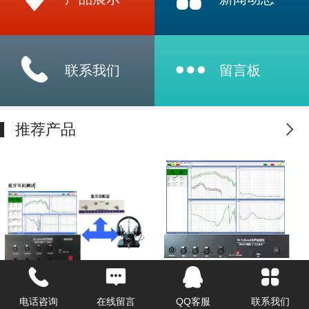
联系我们
留言板
推荐产品
更多
DeltaSound耳麦检测系
DeltaSound扬声器检测
统 （DS8735双通道）
系统 （DS8615单通
电话咨询
在线留言
QQ客服
联系我们